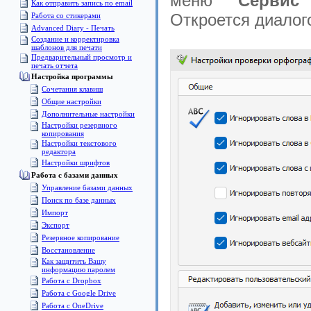
меню "
Сервис
Как отправить запись по email
Откроется диалог
Работа со стикерами
Advanced Diary - Печать
Создание и корректировка
шаблонов для печати
Предварительный просмотр и
печать отчета
Настройка программы
Сочетания клавиш
Общие настройки
Дополнительные настройки
Настройки резервного
копирования
Настройки текстового
редактора
Настройки шрифтов
Pабота с базами данных
Управление базами данных
Поиск по базе данных
Импорт
Экспорт
Pезервное копирование
Восстановление
Как защитить Вашу
информацию паролем
Работа с Dropbox
Работа с Google Drive
Работа с OneDrive