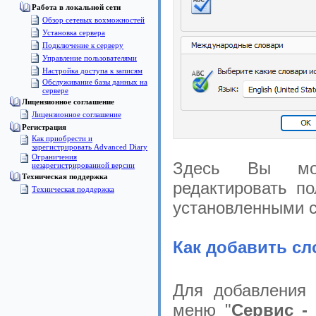
Работа в локальной сети
Обзор сетевых вохможностей
Установка сервера
Подключение к серверу
Управление пользователями
Настройка доступа к записям
Обслуживание базы данных на
сервере
Лицензионное соглашение
Лицензионное соглашение
Pегистрация
Как приобрести и
зарегистрировать Advanced Diary
Ограничения
Здесь Вы мож
незарегистрированной версии
Техническая поддержка
редактировать по
Техническая поддержка
установленными 
Как добавить сл
Для добавления 
меню "
Сервис -