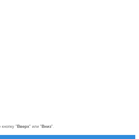
 кнопку "
Вверх
" или "
Вниз
".