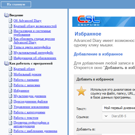
На главную
Введение
Об Advanced Diary
Краткий обзор возможностей
Инсталляция и системные
Избранное
требования
Как обновить старые вресии
Advanced Diary имеет возможнос
Advanced Diary
одному клику мышки.
Типы и цвета интерфейса
Мультиязычный интерфейс
Добавление в избранное
Информация об обновлениях
Для добавления любой записи в 
Как работать с программой
Откроется окно "
Добавить в из
Краткий обзор
Мобильный режим
Работа с папками
Работа с записями
Избранное
Мультимедиа дневник
Присоединение файлов
Управление вложениями
Работа с категориями
Работа с текстом
Проверка орфографии и
автокоррекция
Работа с шаблонами дневника