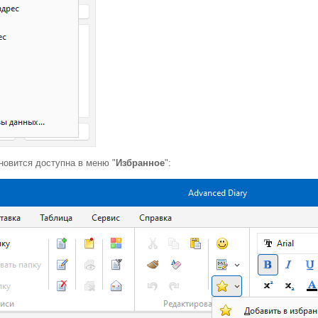
новится доступна в меню "
Избранное
":