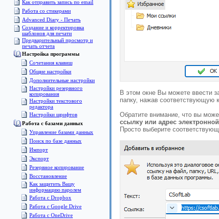
Как отправить запись по email
Работа со стикерами
Advanced Diary - Печать
Создание и корректировка
шаблонов для печати
Предварительный просмотр и
печать отчета
Настройка программы
Сочетания клавиш
Общие настройки
Дополнительные настройки
Настройки резервного
В этом окне Вы можете ввести за
копирования
папку, нажав соответствующую к
Настройки текстового
редактора
Обратите внимание, что вы може
Настройки шрифтов
ссылку или адрес электронно
Pабота с базами данных
Просто выберите соответствующ
Управление базами данных
Поиск по базе данных
Импорт
Экспорт
Pезервное копирование
Восстановление
Как защитить Вашу
информацию паролем
Работа с Dropbox
Работа с Google Drive
Работа с OneDrive