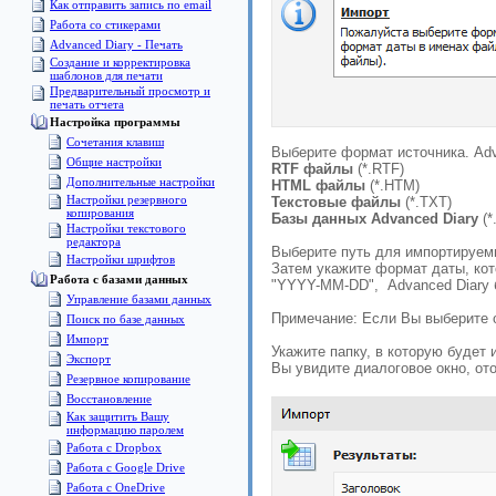
Как отправить запись по email
Работа со стикерами
Advanced Diary - Печать
Создание и корректировка
шаблонов для печати
Предварительный просмотр и
печать отчета
Настройка программы
Сочетания клавиш
Выберите формат источника. Ad
Общие настройки
RTF файлы
(*.RTF)
Дополнительные настройки
HTML файлы
(*.HTM)
Настройки резервного
Текстовые файлы
(*.TXT)
копирования
Базы данных Advanced Diary
(
Настройки текстового
редактора
Выберите путь для импортируем
Настройки шрифтов
Затем укажите формат даты, ко
Pабота с базами данных
"YYYY-MM-DD", Advanced Diary б
Управление базами данных
Примечание: Если Вы выберите 
Поиск по базе данных
Импорт
Укажите папку, в которую будет
Экспорт
Вы увидите диалоговое окно, о
Pезервное копирование
Восстановление
Как защитить Вашу
информацию паролем
Работа с Dropbox
Работа с Google Drive
Работа с OneDrive