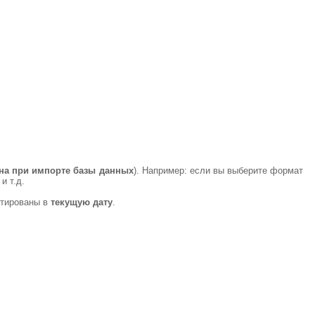
жна при импорте базы данных
). Например: если вы выберите формат
и т.д.
ртированы в
текущую дату
.