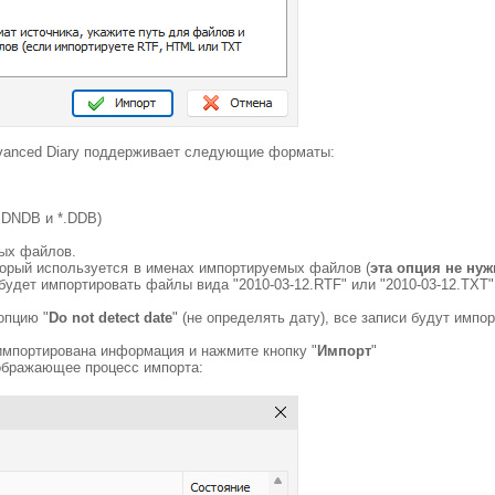
vanced Diary поддерживает следующие форматы:
*.DNDB и *.DDB)
ых файлов.
торый используется в именах импортируемых файлов (
эта опция не ну
удет импортировать файлы вида "2010-03-12.RTF" или "2010-03-12.TXT" 
опцию "
Do not detect date
" (не определять дату), все записи будут импо
 импортирована информация и нажмите кнопку "
Импорт
"
тображающее процесс импорта: