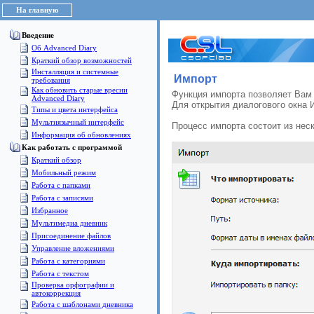
На главную
Введение
Об Advanced Diary
Краткий обзор возможностей
Инсталляция и системные
Импорт
требования
Как обновить старые вресии
Функция импорта позволяет Вам 
Advanced Diary
Для открытия диалогового окна 
Типы и цвета интерфейса
Мультиязычный интерфейс
Процесс импорта состоит из нес
Информация об обновлениях
Как работать с программой
Краткий обзор
Мобильный режим
Работа с папками
Работа с записями
Избранное
Мультимедиа дневник
Присоединение файлов
Управление вложениями
Работа с категориями
Работа с текстом
Проверка орфографии и
автокоррекция
Работа с шаблонами дневника