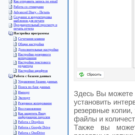
Как отправить запись по email
Работа со стикерами
Advanced Diary - Печать
Создание и корректировка
шаблонов для печати
Предварительный просмотр и
печать отчета
Настройка программы
Сочетания клавиш
Общие настройки
Дополнительные настройки
Настройки резервного
копирования
Настройки текстового
редактора
Настройки шрифтов
Pабота с базами данных
Управление базами данных
Поиск по базе данных
Здесь Вы можете 
Импорт
Экспорт
установить интер
Pезервное копирование
резервные копии, 
Восстановление
Как защитить Вашу
файлы и количест
информацию паролем
Работа с Dropbox
Также вы может
Работа с Google Drive
Работа с OneDrive