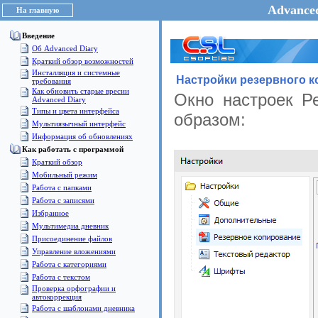
Advanced
На главную
Введение
Об Advanced Diary
Краткий обзор возможностей
Инсталляция и системные
Настройки резервного к
требования
Как обновить старые вресии
Окно настроек Р
Advanced Diary
Типы и цвета интерфейса
образом:
Мультиязычный интерфейс
Информация об обновлениях
Как работать с программой
Краткий обзор
Мобильный режим
Работа с папками
Работа с записями
Избранное
Мультимедиа дневник
Присоединение файлов
Управление вложениями
Работа с категориями
Работа с текстом
Проверка орфографии и
автокоррекция
Работа с шаблонами дневника