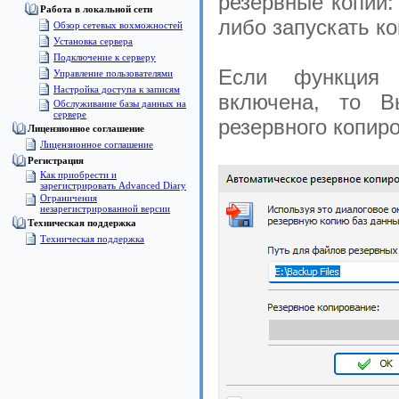
резервные копии:
Работа в локальной сети
либо запускать к
Обзор сетевых вохможностей
Установка сервера
Подключение к серверу
Если функция а
Управление пользователями
Настройка доступа к записям
включена, то В
Обслуживание базы данных на
сервере
резервного копир
Лицензионное соглашение
Лицензионное соглашение
Pегистрация
Как приобрести и
зарегистрировать Advanced Diary
Ограничения
незарегистрированной версии
Техническая поддержка
Техническая поддержка