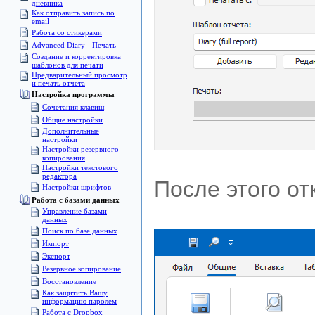
дневника
Как отправить запись по
email
Работа со стикерами
Advanced Diary - Печать
Создание и корректировка
шаблонов для печати
Предварительный просмотр
и печать отчета
Настройка программы
Сочетания клавиш
Общие настройки
Дополнительные
настройки
Настройки резервного
копирования
Настройки текстового
редактора
После этого от
Настройки шрифтов
Pабота с базами данных
Управление базами
данных
Поиск по базе данных
Импорт
Экспорт
Pезервное копирование
Восстановление
Как защитить Вашу
информацию паролем
Работа с Dropbox