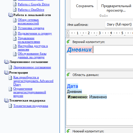
Работа с Google Drive
Работа с OneDrive
Работа в локальной сети
Обзор сетевых
вохможностей
Установка сервера
Подключение к серверу
Управление
пользователями
Настройка доступа к
записям
Обслуживание базы
данных на сервере
Лицензионное соглашение
Лицензионное соглашение
Pегистрация
Как приобрести и
зарегистрировать Advanced
Diary
Ограничения
незарегистрированной
версии
Техническая поддержка
Техническая поддержка