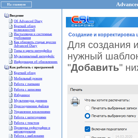
Advanced
На главную
Введение
Об Advanced Diary
Краткий обзор
возможностей
Инсталляция и системные
Создание и корректировка 
требования
Для создания 
Как обновить старые вресии
Advanced Diary
Типы и цвета интерфейса
нужный шаблон
Мультиязычный интерфейс
Информация об обновлениях
"
Добавить
" н
Как работать с программой
Краткий обзор
Мобильный режим
Работа с папками
Работа с записями
Избранное
Мультимедиа дневник
Присоединение файлов
Управление вложениями
Работа с категориями
Работа с текстом
Проверка орфографии и
автокоррекция
Работа с шаблонами