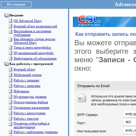
Advanced
На главную
Введение
Об Advanced Diary
Краткий обзор возможностей
Инсталляция и системные
Как отправить запись по
требования
Как обновить старые вресии
Вы можете отправ
Advanced Diary
Типы и цвета интерфейса
этого выберите 
Мультиязычный интерфейс
меню "
Записи - 
Информация об обновлениях
Как работать с программой
окно:
Краткий обзор
Мобильный режим
Работа с папками
Работа с записями
Избранное
Мультимедиа дневник
Присоединение файлов
Управление вложениями
Работа с категориями
Работа с текстом
Проверка орфографии и
автокоррекция
Работа с шаблонами дневника