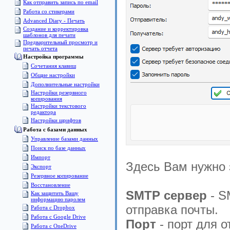
Как отправить запись по email
Работа со стикерами
Advanced Diary - Печать
Создание и корректировка
шаблонов для печати
Предварительный просмотр и
печать отчета
Настройка программы
Сочетания клавиш
Общие настройки
Дополнительные настройки
Настройки резервного
копирования
Настройки текстового
редактора
Настройки шрифтов
Pабота с базами данных
Управление базами данных
Поиск по базе данных
Импорт
Здесь Вам нужно 
Экспорт
Pезервное копирование
Восстановление
SMTP сервер
- S
Как защитить Вашу
информацию паролем
отправка почты.
Работа с Dropbox
Работа с Google Drive
Порт
- порт для 
Работа с OneDrive