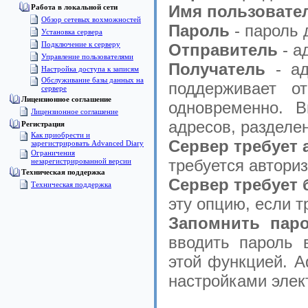
Имя пользовате
Работа в локальной сети
Обзор сетевых вохможностей
Пароль
- пароль 
Установка сервера
Подключение к серверу
Отправитель
- а
Управление пользователями
Получатель
- а
Настройка доступа к записям
Обслуживание базы данных на
поддерживает о
сервере
Лицензионное соглашение
одновременно. 
Лицензионное соглашение
адресов, разделе
Pегистрация
Как приобрести и
Сервер требует
зарегистрировать Advanced Diary
Ограничения
требуется автори
незарегистрированной версии
Техническая поддержка
Сервер требует 
Техническая поддержка
эту опцию, если т
Запомнить пар
вводить пароль 
этой функцией. A
настройками элек