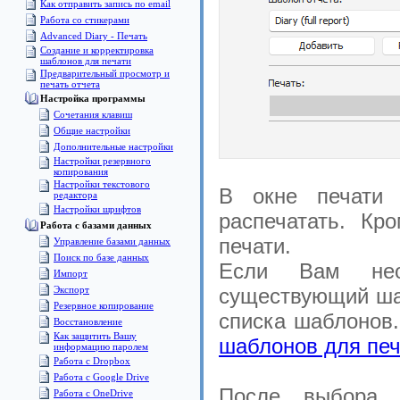
Как отправить запись по email
Работа со стикерами
Advanced Diary - Печать
Создание и корректировка
шаблонов для печати
Предварительный просмотр и
печать отчета
Настройка программы
Сочетания клавиш
Общие настройки
Дополнительные настройки
Настройки резервного
копирования
Настройки текстового
В окне печати
редактора
Настройки шрифтов
распечатать. К
Pабота с базами данных
печати.
Управление базами данных
Поиск по базе данных
Если Вам необ
Импорт
Экспорт
существующий ша
Pезервное копирование
списка шаблонов.
Восстановление
Как защитить Вашу
шаблонов для печ
информацию паролем
Работа с Dropbox
Работа с Google Drive
После выбора 
Работа с OneDrive