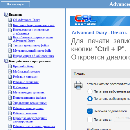
Advanced
На главную
Введение
Об Advanced Diary
Краткий обзор возможностей
Инсталляция и системные
Advanced Diary - Печать
требования
Как обновить старые вресии
Для печати запи
Advanced Diary
Типы и цвета интерфейса
кнопки "
Ctrl + P
".
Мультиязычный интерфейс
Откроется диалого
Информация об обновлениях
Как работать с программой
Краткий обзор
Мобильный режим
Работа с папками
Работа с записями
Избранное
Мультимедиа дневник
Присоединение файлов
Управление вложениями
Работа с категориями
Работа с текстом
Проверка орфографии и
автокоррекция
Работа с шаблонами дневника