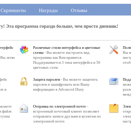
Скриншоты
Награды
Отзывы
y! Эта программа гораздо больше, чем просто дневник!
терфейс
Различные стили интерфейса и цветовые
Полн
схемы
- Вы можете настроить вид
Вы м
 Вы легко
программы как Вам нравится.
инст
Поддерживается 3 типа интерфейса и 50
отоб
цветовых схем.
фейс
Защита паролем
- Вы можете защитить
Подд
е
паролем и зашифровать всю Вашу
може
ле и
информацию в Advanced Diary.
разл
межд
 можете
Отправка по электронной почте
-
Элек
м файле.
встроенный почтовый клиент позволяет
откр
ступна
отправлять записи друзьям и коллегам по
элек
электронной почте.
наст