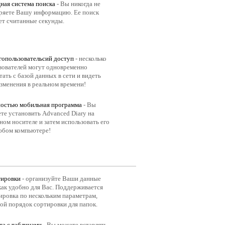
ая система поиска
- Вы никогда не
ряете Вашу информацию. Ее поиск
ет считанные секунды.
опользовательсий доступ
- несколько
зователей могут одновременно
тать с базой данных в сети и видеть
изменения в реальном времени!
остью мобильная программа
- Вы
те установить Advanced Diary на
ном носителе и затем использовать его
юбом компьютере!
ировки
- организуйте Ваши данные
 как удобно для Вас. Поддерживается
ировка по нескольким параметрам,
ой порядок сортировки для папок.
та с таблицами
- Вы можете вставлять