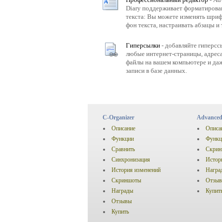
Diary поддерживает форматирова
текста: Вы можете изменять шрифт
фон текста, настраивать абзацы и т
Гиперсылки
- добавляйте гиперсс
любые интернет-страницы, адреса
файлы на вашем компьютере и даж
записи в базе данных.
C-Organizer
Advanced
Описание
Описа
Функции
Функц
Сравнить
Скри
Синхронизация
Истор
История изменений
Награ
Скриншоты
Отзы
Награды
Купит
Отзывы
Купить