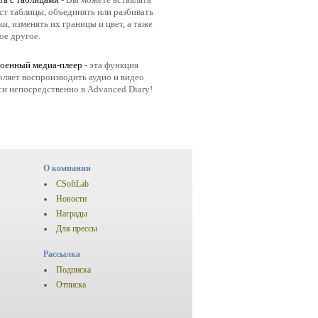
кст таблицы, объединять или разбивать
ки, изменять их границы и цвет, а таже
ое другое.
оенный медиа-плеер
- эта функция
оляет воспроизводить аудио и видео
си непосредственно в Advanced Diary!
О компании
CSoftLab
Новости
Награды
Для прессы
Рассылка
Подписка
Отписка