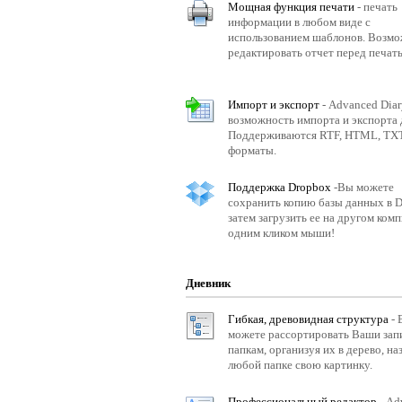
Мощная функция печати
- печать
информации в любом виде с
использованием шаблонов. Возм
редактировать отчет перед печат
Импорт и экспорт
- Advanced Diar
возможность импорта и экспорта
Поддерживаются RTF, HTML, TX
форматы.
Поддержка Dropbox
-Вы можете
сохранить копию базы данных в D
затем загрузить ее на другом ком
одним кликом мыши!
Дневник
Гибкая, древовидная структура
- 
можете рассортировать Ваши зап
папкам, организуя их в дерево, на
любой папке свою картинку.
Профессиональный редактор
- Ad