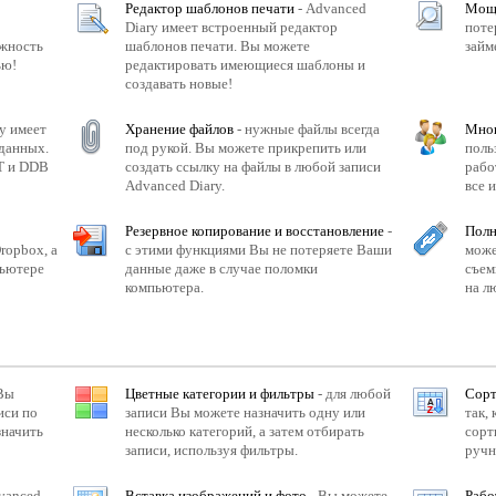
Редактор шаблонов печати
- Advanced
Мощн
Diary имеет встроенный редактор
поте
ожность
шаблонов печати. Вы можете
займ
ью!
редактировать имеющиеся шаблоны и
создавать новые!
y имеет
Хранение файлов
- нужные файлы всегда
Мног
 данных.
под рукой. Вы можете прикрепить или
поль
T и DDB
создать ссылку на файлы в любой записи
рабо
Advanced Diary.
все 
Резервное копирование и восстановление
-
Полн
ropbox, а
с этими функциями Вы не потеряете Ваши
може
пьютере
данные даже в случае поломки
съем
компьютера.
на л
Вы
Цветные категории и фильтры
- для любой
Сорт
иси по
записи Вы можете назначить одну или
так,
значить
несколько категорий, а затем отбирать
сорт
записи, используя фильтры.
ручн
vanced
Вставка изображений и фото
- Вы можете
Рабо