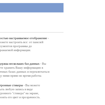
остью настраиваемое отображение
-
ожете настроить все: от панелей
рументов программы до
ражаемой информации.
ержка нескольких баз данных
- Вы
те хранить Вашу информацию в
ичных базах данных и переключаться
у ними прямо во время работы.
тронные стикеры
- Вы можете
ыть любую запись в виде
тронного "стикера" на экране,
роить его цвет и прозрачность.