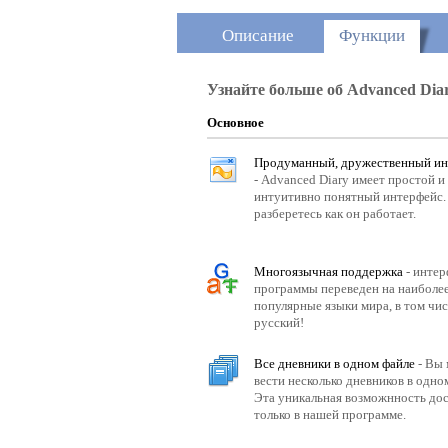
Описание
Функции
Узнайте больше об Advanced Diar
Основное
Продуманный, дружественный ин
- Advanced Diary имеет простой и
интуитивно понятный интерфейс.
разберетесь как он работает.
Многоязычная поддержка
- интер
программы переведен на наиболе
популярные языки мира, в том чис
русский!
Все дневники в одном файле
- Вы
вести несколько дневников в одно
Эта уникальная возможнность до
только в нашей программе.