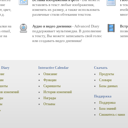
ние
вставлять в текст любые изображения,
в те
, цвет,
изменять их размер, а также использовать
ячей
.д.
различные стили обтекания текстом.
мног
ылки на
Аудио и видео дневники
- Advanced Diary
Встр
 email,
поддерживает мультимедиа. В дополнение
позв
е на
к тексту, Вы можете записывать свой голос
запи
или создавать видео дневники!
 Diary
Interactive Calendar
Скачать
ние
Описание
Продукты
ии
Функции
Словари
ншоты
Скриншоты
Базы данных
ия изменений
История изменений
Поддержка
ды
Награды
Поддержка
вы
Отзывы
База знаний
ь
Свяжитесь с нами